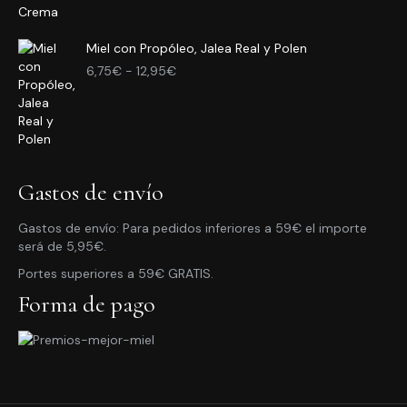
precios:
desde
Miel con Propóleo, Jalea Real y Polen
3,95€
Rango
hasta
6,75
€
-
12,95
€
de
10,95€
precios:
desde
6,75€
hasta
12,95€
Gastos de envío
Gastos de envío: Para pedidos inferiores a 59€ el importe
será de 5,95€.
Portes superiores a 59€ GRATIS.
Forma de pago