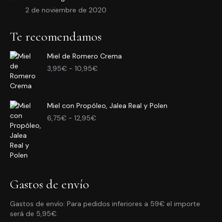
2 de noviembre de 2020
Te recomendamos
Miel de Romero Crema
Rango
3,95
€
-
10,95
€
de
precios:
desde
Miel con Propóleo, Jalea Real y Polen
3,95€
Rango
hasta
6,75
€
-
12,95
€
de
10,95€
precios:
desde
6,75€
hasta
12,95€
Gastos de envío
Gastos de envío: Para pedidos inferiores a 59€ el importe
será de 5,95€.