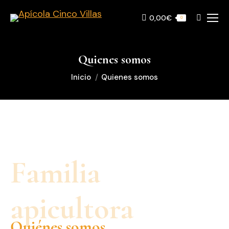
0,00
€
Buscar:
0
Quienes somos
Estás aquí:
Inicio
Quienes somos
Familia
apicultora
Quiénes somos