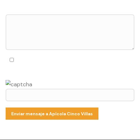
Tu mensaje *
Acepto la
Política de privacidad de Apícola Cinco Villas
Los campos marcados con * son obligatorios.