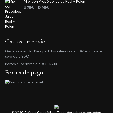
Miel con Propóleo, Jalea Real y Polen
3,95€
Rango
hasta
6,75
€
-
12,95
€
de
10,95€
precios:
desde
6,75€
hasta
12,95€
Gastos de envío
Gastos de envío: Para pedidos inferiores a 59€ el importe
será de 5,95€.
Portes superiores a 59€ GRATIS.
Forma de pago
© 2020 Apícola Cinco Villas. Todos derechos reservados.