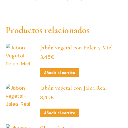
Share
Share
Share
Share
Share
on
on
on
on
on
X
Facebook
Pinterest
LinkedIn
WhatsApp
Productos relacionados
Jabón vegetal con Polen y Miel
3,45
€
Añadir al carrito
Jabón vegetal con Jalea Real
3,45
€
Añadir al carrito