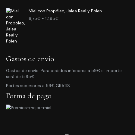
desde
Miel con Propóleo, Jalea Real y Polen
3,95€
Rango
hasta
6,75
€
-
12,95
€
de
10,95€
precios:
desde
6,75€
hasta
12,95€
Gastos de envío
Gastos de envío: Para pedidos inferiores a 59€ el importe
será de 5,95€.
Portes superiores a 59€ GRATIS.
Forma de pago