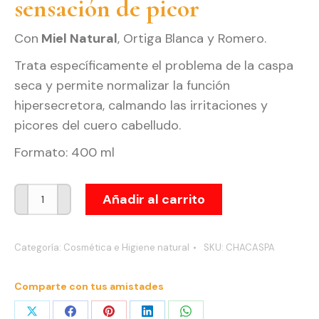
sensación de picor
Con
Miel Natural
, Ortiga Blanca y Romero.
Trata específicamente el problema de la caspa
seca y permite normalizar la función
hipersecretora, calmando las irritaciones y
picores del cuero cabelludo.
Formato: 400 ml
Champú
Añadir al carrito
Anticaspa
Antisequedad,
Categoría:
Cosmética e Higiene natural
SKU:
CHACASPA
Miel
y
Comparte con tus amistades
Romero
cantidad