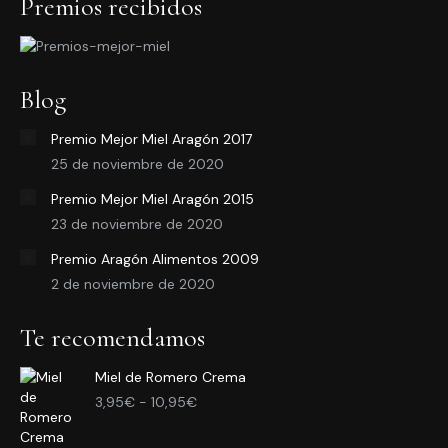
Premios recibidos
la
página
de
Blog
producto
Premio Mejor Miel Aragón 2017
25 de noviembre de 2020
Premio Mejor Miel Aragón 2015
23 de noviembre de 2020
Premio Aragón Alimentos 2009
2 de noviembre de 2020
Te recomendamos
Miel de Romero Crema
Rango
3,95
€
-
10,95
€
de
precios: