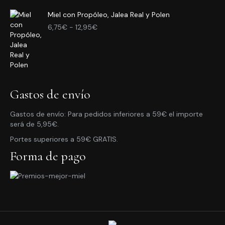
desde
Miel con Propóleo, Jalea Real y Polen
3,95€
Rango
hasta
6,75
€
-
12,95
€
de
10,95€
precios:
desde
6,75€
hasta
12,95€
Gastos de envío
Gastos de envío: Para pedidos inferiores a 59€ el importe
será de 5,95€.
Portes superiores a 59€ GRATIS.
Forma de pago