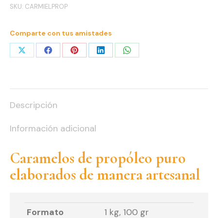
SKU:
CARMIELPROP
Comparte con tus amistades
Share
Share
Share
Share
Share
on
on
on
on
on
X
Facebook
Pinterest
LinkedIn
WhatsApp
Descripción
Información adicional
Caramelos de propóleo puro
elaborados de manera artesanal
Formato
1 kg, 100 gr