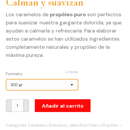
Calman y suavizan
desde
2,95€
Los caramelos de
propóleo puro
son perfectos
hasta
para suavizar nuestra garganta dolorida, ya que
22,00€
ayudan a calmarla y refrescarla. Para elaborar
estos caramelos se han utilizados ingredientes
completamente naturales y propóleo de la
máxima pureza.
Limpiar
Formato
Caramelos
Añadir al carrito
Propóleo
Puro
Categorías:
Caramelos Artesanos
,
Jalea Real, Polen y Propóleo
cantidad