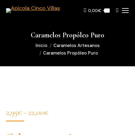
0,00
€
Buscar:
0
Caramelos Propóleo Puro
Estás aquí:
Inicio
Caramelos Artesanos
Caramelos Propóleo Puro
Rango
2,95
€
-
22,00
€
de
precios: