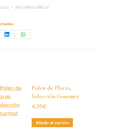
uctos
SKU:
MASCARILLA
stades
re
Share
Share
on
on
erest
LinkedIn
WhatsApp
Polen de Flores,
Selección Gourmet
4,25
€
Añadir al carrito