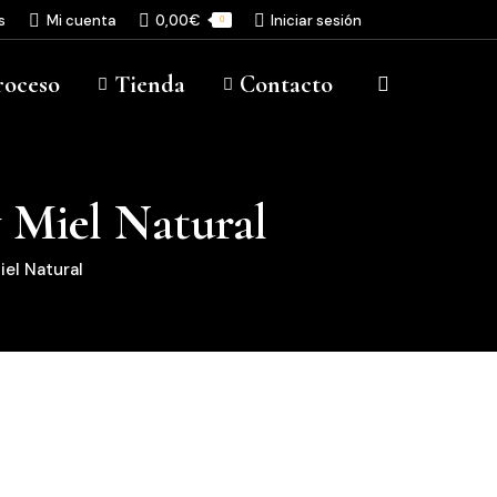
s
Mi cuenta
0,00
€
Iniciar sesión
0
roceso
Tienda
Contacto
Buscar:
y Miel Natural
iel Natural