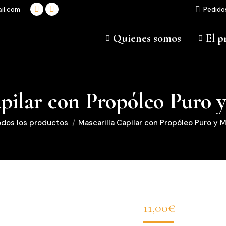
il.com
Pedido
Facebook
Instagram
page
page
Quienes somos
El p
opens
opens
in
in
new
new
window
window
pilar con Propóleo Puro 
í:
dos los productos
Mascarilla Capilar con Propóleo Puro y M
11,00
€