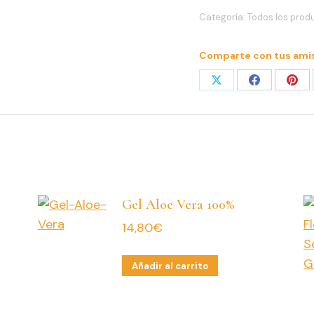
con
Categoría:
Todos los prod
Propóleo
Puro
Comparte con tus ami
y
Miel
Share
Share
Sha
Natural
on
on
on
cantidad
X
Facebook
Pint
Gel Aloe Vera 100%
14,80
€
Añadir al carrito