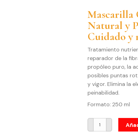
Mascarilla 
Natural y 
Cuidado y n
Tratamiento nutrien
reparador de la fib
propóleo puro, la a
posibles puntas rota
y vigor. Elimina la el
peinabilidad.
Formato: 250 ml
Mascarilla
Añad
Capilar