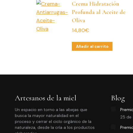
Crema Hidratación
Profunda al Aceite de
Oliva
14,80
€
Añadir al carrito
Artesanos de la miel
Blog
Un espacio en torno a las abejas que
Premio
busca la mayor naturalidad en el
25 de
proceso y cerrar el ciclo orgánico de la
naturaleza, desde la cría a los productos
Premio