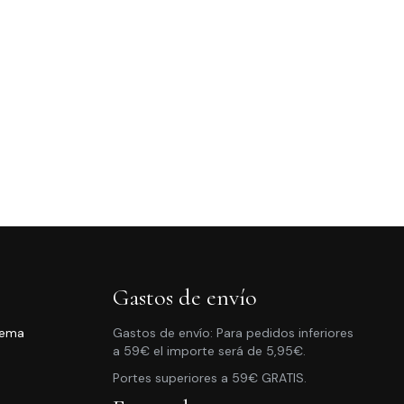
Gastos de envío
rema
Gastos de envío: Para pedidos inferiores
a 59€ el importe será de 5,95€.
ngo
Portes superiores a 59€ GRATIS.
cios: