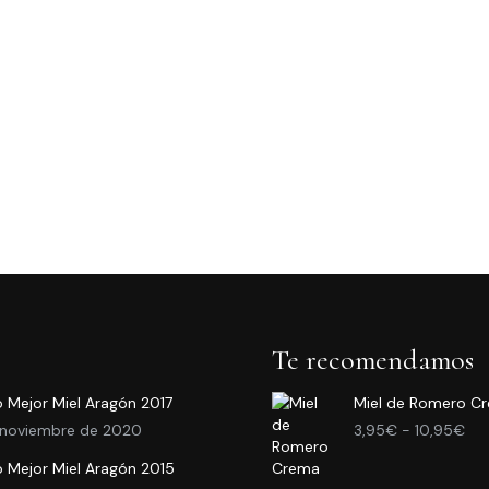
Te recomendamos
 Mejor Miel Aragón 2017
Miel de Romero C
Ra
 noviembre de 2020
3,95
€
-
10,95
€
de
 Mejor Miel Aragón 2015
pre