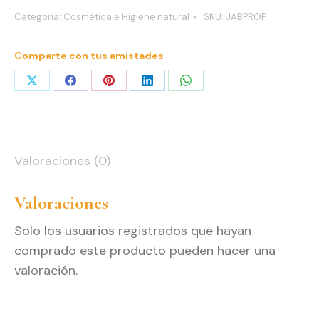
con
Categoría:
Cosmética e Higiene natural
SKU:
JABPROP
Propóleo
Puro
Comparte con tus amistades
cantidad
Share
Share
Share
Share
Share
on
on
on
on
on
X
Facebook
Pinterest
LinkedIn
WhatsApp
Valoraciones (0)
Valoraciones
Solo los usuarios registrados que hayan
comprado este producto pueden hacer una
valoración.