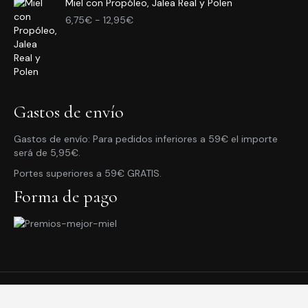
Miel con Propóleo, Jalea Real y Polen
3,95€
Rango
hasta
6,75
€
-
12,95
€
de
10,95€
precios:
desde
6,75€
hasta
12,95€
Gastos de envío
Gastos de envío: Para pedidos inferiores a 59€ el importe
será de 5,95€.
Portes superiores a 59€ GRATIS.
Forma de pago
© 2020 Apícola Cinco Villas. Todos derechos reservados.