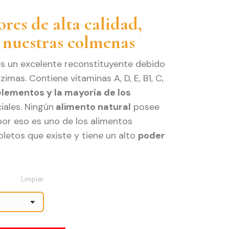
cios:
ores de alta calidad,
sde
 nuestras colmenas
5€
ta
s un excelente reconstituyente debido
50€
imas. Contiene vitaminas A, D, E, B1, C,
elementos y la mayoría de los
iales. Ningún
alimento natural
posee
por eso es uno de los alimentos
letos que existe y tiene un alto
poder
Limpiar