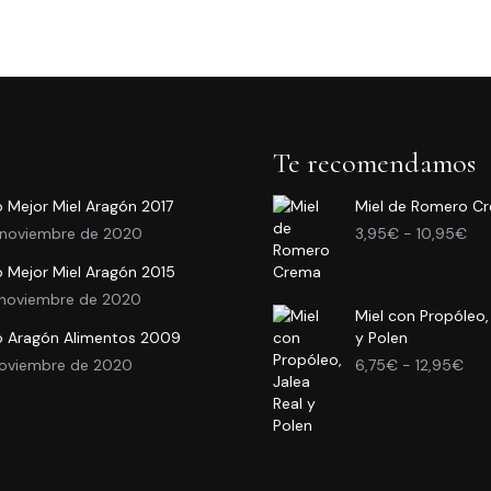
ducto
den
e
ir
iples
antes.
ina
iones
Te recomendamos
 Mejor Miel Aragón 2017
Miel de Romero C
ducto
den
Ra
 noviembre de 2020
3,95
€
-
10,95
€
ir
de
 Mejor Miel Aragón 2015
pre
de
 noviembre de 2020
Miel con Propóleo,
3,
ina
o Aragón Alimentos 2009
y Polen
has
Ran
10,
noviembre de 2020
6,75
€
-
12,95
€
de
ducto
prec
des
6,7
has