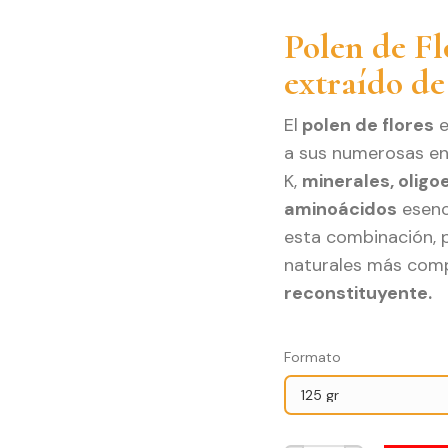
pre
Polen de Fl
de
extraído de
4,7
has
El
polen de flores
e
15,
a sus numerosas enz
K,
minerales, oligo
aminoácidos
esenc
esta combinación, 
naturales más comp
reconstituyente.
Formato