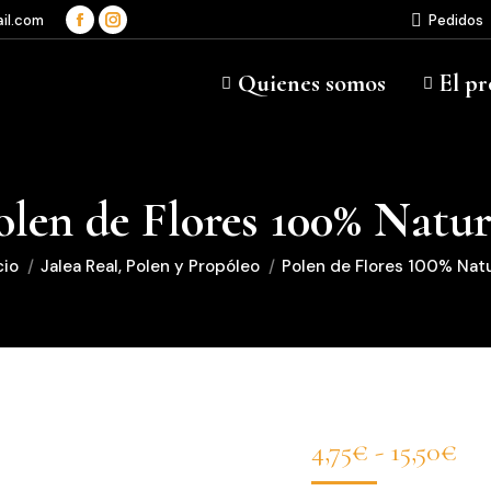
il.com
Pedidos
Facebook
Instagram
page
page
Quienes somos
El pr
opens
opens
in
in
new
new
window
window
olen de Flores 100% Natur
tás aquí:
cio
Jalea Real, Polen y Propóleo
Polen de Flores 100% Natu
Ra
4,75
€
-
15,50
€
de