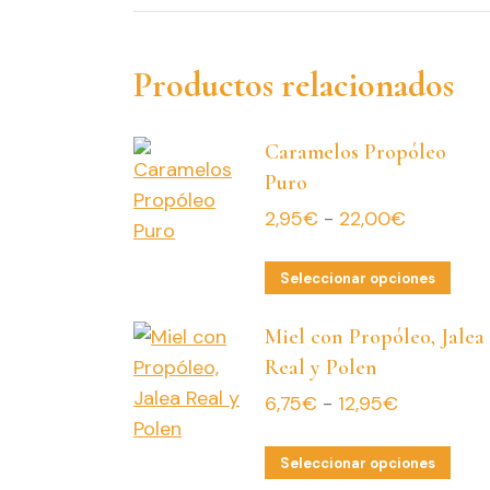
Productos relacionados
Caramelos Propóleo
Puro
Rango
2,95
€
-
22,00
€
de
Este
precios:
Seleccionar opciones
pro
desde
Miel con Propóleo, Jalea
tien
2,95€
Real y Polen
múlt
hasta
vari
22,00€
Rango
6,75
€
-
12,95
€
Las
de
opc
Este
precios:
Seleccionar opciones
se