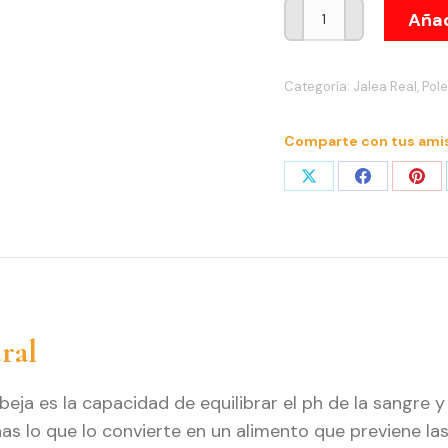
Polen
Añad
de
Flores
Categoría:
Jalea Real, Pol
100%
Natural
Comparte con tus ami
cantidad
Share
Share
Sha
on
on
on
X
Facebook
Pint
ral
beja es la capacidad de equilibrar el ph de la sangre
s lo que lo convierte en un alimento que previene las