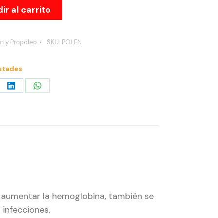
ir al carrito
en y Propóleo
SKU:
POLEN
stades
re
Share
Share
on
on
erest
LinkedIn
WhatsApp
 y aumentar la hemoglobina, también se
 infecciones.