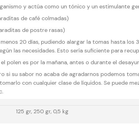
ganismo y actúa como un tónico y un estimulante gene
haraditas de café colmadas)
araditas de postre rasas)
menos 20 días, pudiendo alargar la tomas hasta los 
ún las necesidades. Esto sería suficiente para recuper
l polen es por la mañana, antes o durante el desayu
ro si su sabor no acaba de agradarnos podemos toma
omarlo con cualquier clase de líquidos. Se puede mezc
c.
125 gr, 250 gr, 0,5 kg