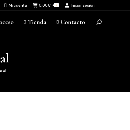
Mi cuenta
0,00
€
Iniciar sesión
0
oceso
Tienda
Contacto
Buscar:
al
ral
ngo