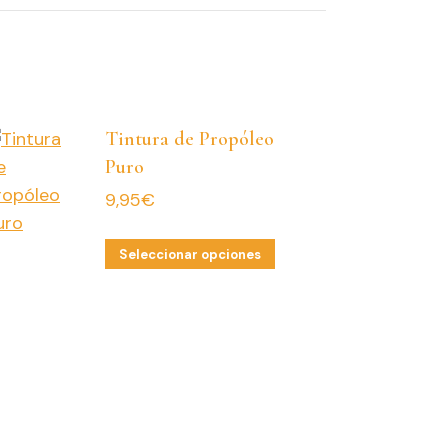
Tintura de Propóleo
Puro
9,95
€
Este
Seleccionar opciones
producto
tiene
múltiples
variantes.
Las
opciones
se