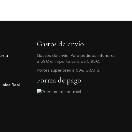
pueden
elegir
en
la
página
Gastos de envío
de
rema
Gastos de envío: Para pedidos inferiores
producto
a 59€ el importe será de 5,95€.
ngo
Portes superiores a 59€ GRATIS.
cios:
Forma de pago
sde
 Jalea Real
95€
ta
go
95€
ios:
de
5€
ta