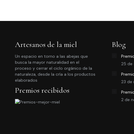
pro
desde
pue
tien
6,75€
eleg
múlt
hasta
en
vari
12,95€
la
Las
pág
opc
Artesanos de la miel
Blog
de
se
Un espacio en torno a las abejas que
Premio
pro
pue
busca la mayor naturalidad en el
25 de
eleg
proceso y cerrar el ciclo orgánico de la
naturaleza, desde la cría a los productos
Premio
en
elaborados
23 de
la
Premios recibidos
pág
Premi
2 de 
de
pro