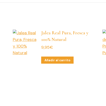
Jalea Real Pura, Fresca y
100% Natural
9,95
€
Añadir al carrito
ducto
e
iples
antes.
iones