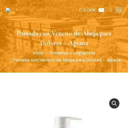
0,00
€
Buscar:
0
Pomada con Veneno de Abeja para
Dolores – Apiana
Estás aquí:
Inicio
Pomadas y ungüentos
Pomada con Veneno de Abeja para Dolores – Apiana