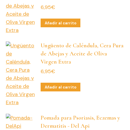
6,95
€
Añadir al carrito
Ungüento de Caléndula, Cera Pura
de Abejas y Aceite de Oliva
Virgen Extra
6,95
€
Añadir al carrito
Pomada para Psoriasis, Eczemas y
Dermatitis - Del Api