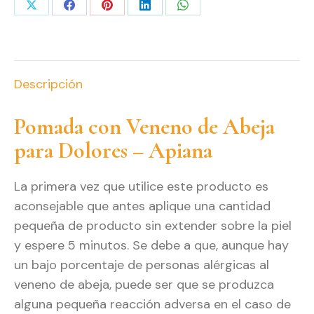
Share
Share
Share
Share
Share
on
on
on
on
on
X
Facebook
Pinterest
LinkedIn
WhatsApp
Descripción
Pomada con Veneno de Abeja
para Dolores – Apiana
La primera vez que utilice este producto es
aconsejable que antes aplique una cantidad
pequeña de producto sin extender sobre la piel
y espere 5 minutos. Se debe a que, aunque hay
un bajo porcentaje de personas alérgicas al
veneno de abeja, puede ser que se produzca
alguna pequeña reacción adversa en el caso de