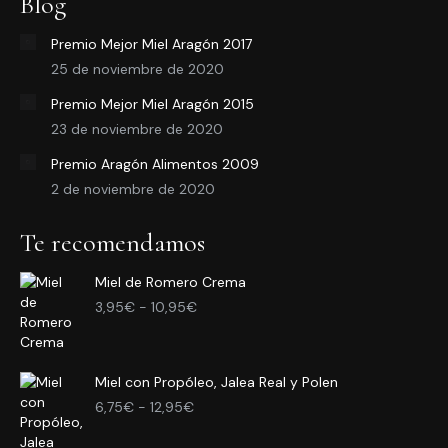
Blog
Premio Mejor Miel Aragón 2017
25 de noviembre de 2020
Premio Mejor Miel Aragón 2015
23 de noviembre de 2020
Premio Aragón Alimentos 2009
2 de noviembre de 2020
Te recomendamos
Miel de Romero Crema
Rango
3,95
€
-
10,95
€
de
precios:
desde
Miel con Propóleo, Jalea Real y Polen
3,95€
Rango
hasta
6,75
€
-
12,95
€
de
10,95€
precios: