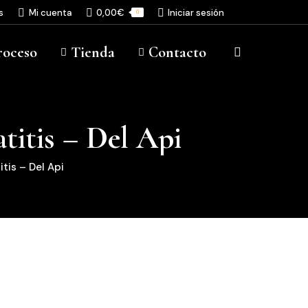
s
Mi cuenta
0,00
€
Iniciar sesión
0
roceso
Tienda
Contacto
Buscar:
titis – Del Api
tis – Del Api