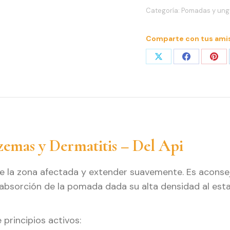
Categoría:
Pomadas y ung
Comparte con tus ami
Share
Share
Sha
on
on
on
X
Facebook
Pint
zemas y Dermatitis – Del Api
e la zona afectada y extender suavemente. Es aconse
bsorción de la pomada dada su alta densidad al esta
principios activos: