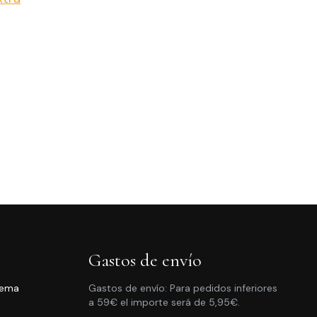
Gastos de envío
rema
Gastos de envío: Para pedidos inferiores
a 59€ el importe será de 5,95€.
ngo