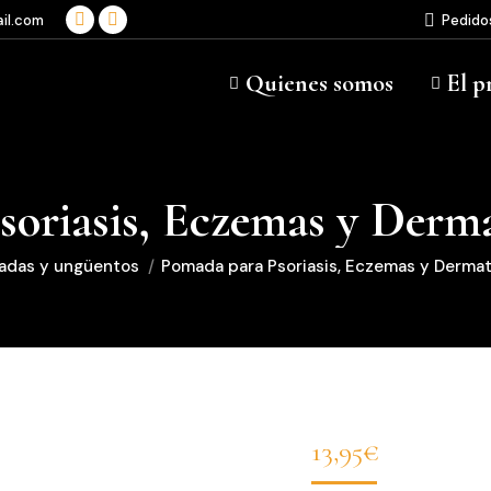
il.com
Pedido
Facebook
Instagram
page
page
Quienes somos
El p
opens
opens
in
in
new
new
window
window
oriasis, Eczemas y Derma
adas y ungüentos
Pomada para Psoriasis, Eczemas y Dermati
13,95
€