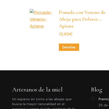
Pomada con Veneno de
Abeja para Dolores –
Apiana
13,95
€
Detalles
Artesanos de la miel
Blog
Un espacio en torno a las abejas que
Premio
busca la mayor naturalidad en el
25 de
proceso y cerrar el ciclo orgánico de la