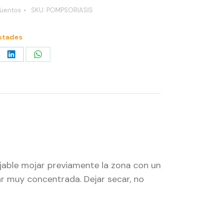
üentos
SKU:
POMPSORIASIS
stades
re
Share
Share
on
on
erest
LinkedIn
WhatsApp
jable mojar previamente la zona con un
r muy concentrada. Dejar secar, no