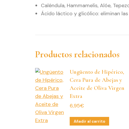
Caléndula, Hammamelis, Alóe, Tepezcoh
Ácido láctico y glicólico: eliminan l
Productos relacionados
Ungüento de Hipérico,
Cera Pura de Abejas y
Aceite de Oliva Virgen
Extra
6,95
€
Añadir al carrito