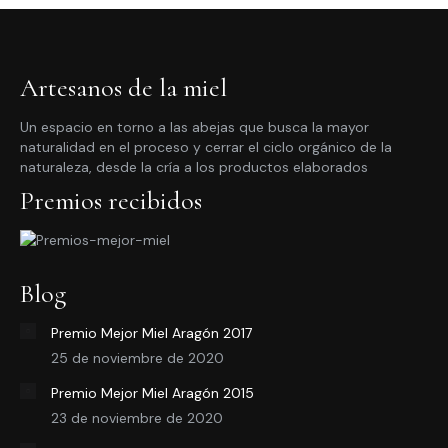
10,95€
en
variantes.
la
Las
página
opciones
Artesanos de la miel
de
se
Un espacio en torno a las abejas que busca la mayor
producto
pueden
naturalidad en el proceso y cerrar el ciclo orgánico de la
elegir
naturaleza, desde la cría a los productos elaborados
en
Premios recibidos
la
página
de
Blog
producto
Premio Mejor Miel Aragón 2017
25 de noviembre de 2020
Premio Mejor Miel Aragón 2015
23 de noviembre de 2020