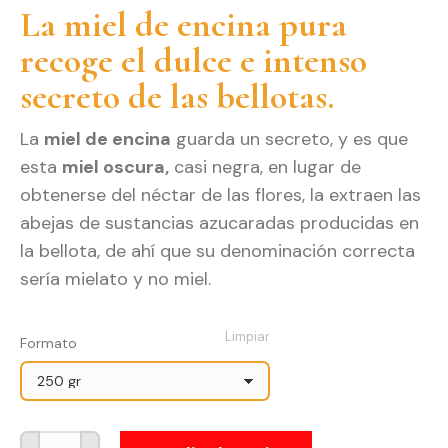
precios:
La miel de encina pura
desde
recoge el dulce e intenso
3,95€
secreto de las bellotas.
hasta
10,95€
La
miel de encina
guarda un secreto, y es que
esta
miel oscura,
casi negra, en lugar de
obtenerse del néctar de las flores, la extraen las
abejas de sustancias azucaradas producidas en
la bellota, de ahí que su denominación correcta
sería mielato y no miel.
Limpiar
Formato
Miel