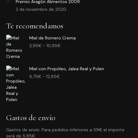
Premio Aragón Alimentos 2009
2 de noviembre de 2020
Te recomendamos
Miel de Romero Crema
Rango
3,95
€
-
10,95
€
de
precios:
desde
Miel con Propóleo, Jalea Real y Polen
3,95€
Rango
hasta
6,75
€
-
12,95
€
de
10,95€
precios:
desde
6,75€
hasta
12,95€
Gastos de envío
Gastos de envío: Para pedidos inferiores a 59€ el importe
será de 5,95€.