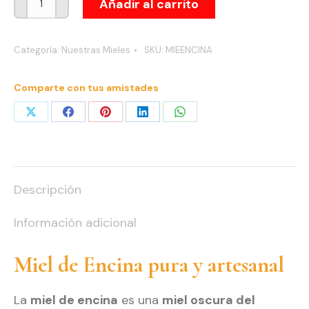
Añadir al carrito
de
Encina
Categoría:
Nuestras Mieles
SKU:
MIEENCINA
cantidad
Comparte con tus amistades
Share
Share
Share
Share
Share
on
on
on
on
on
X
Facebook
Pinterest
LinkedIn
WhatsApp
Descripción
Información adicional
Miel de Encina pura y artesanal
La
miel de encina
es una
miel oscura del